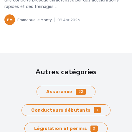
une conduite brusque caractérisée par des accélérations
rapides et des freinages ...
EM
Emmanuelle Monty
|
09 Apr 2026
Autres catégories
Assurance
82
Conducteurs débutants
1
Législation et permis
0