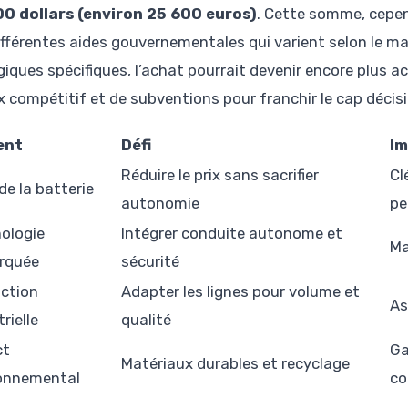
0 dollars (environ 25 600 euros)
. Cette somme, cepen
ifférentes aides gouvernementales qui varient selon le m
giques spécifiques, l’achat pourrait devenir encore plus ac
ix compétitif et de subventions pour franchir le cap décis
ent
Défi
Im
Réduire le prix sans sacrifier
Cl
de la batterie
autonomie
pe
ologie
Intégrer conduite autonome et
Ma
rquée
sécurité
ction
Adapter les lignes pour volume et
As
rielle
qualité
ct
Ga
Matériaux durables et recyclage
onnemental
co