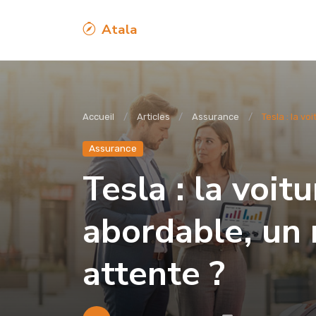
Atala
Accueil
Articles
Assurance
Tesla : la vo
Assurance
Tesla : la voit
abordable, un 
attente ?