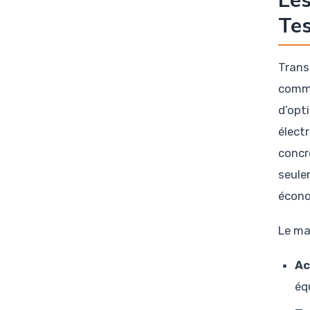
Les
Tes
Trans
comme
d’opt
électr
concr
seule
écono
Le ma
Ac
éq