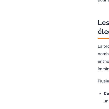
pour 
Les
éle
La pr
nombr
entho
immine
Plusi
Co
un