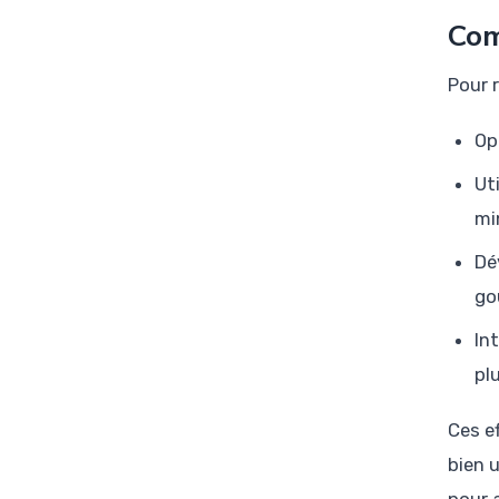
Com
Pour 
Op
Ut
mi
Dé
go
In
pl
Ces e
bien 