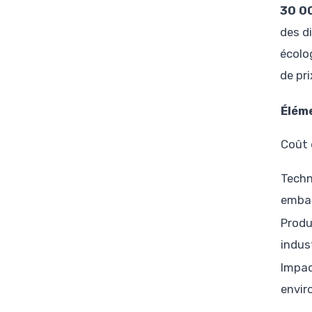
30 00
des d
écolo
de pr
Élém
Coût 
Techn
emba
Produ
indust
Impa
envir