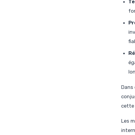
Te
fo
Pr
in
fia
Ré
ég
lo
Dans 
conju
cette
Les m
inter