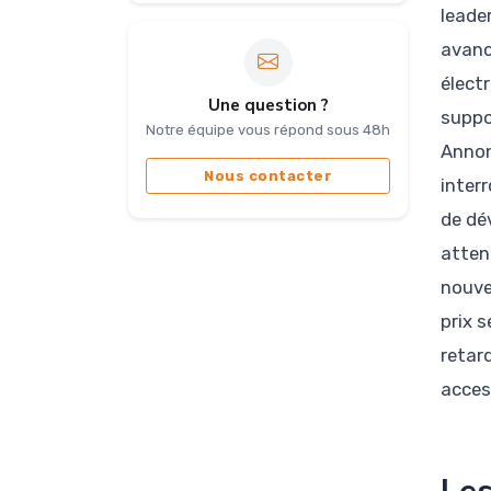
leade
avanc
élect
Une question ?
suppo
Notre équipe vous répond sous 48h
Annon
Nous contacter
inter
de dé
atten
nouve
prix s
retar
acces