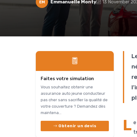
Emmanuelle Monty
13 November 20
EM
L
n
r
Faites votre simulation
l
Vous souhaitez obtenir une
assurance auto jeune conducteur
p
pas cher sans sacrifier la qualité de
votre couverture ? Demandez dès
maintena...
L
e
Obtenir un devis
t