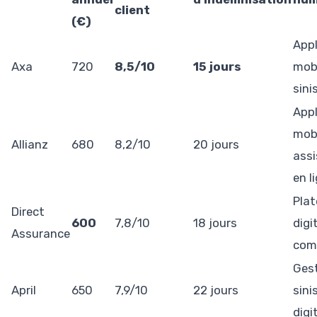
client
(€)
Appl
Axa
720
8,5/10
15 jours
mobi
sini
Appl
mobi
Allianz
680
8,2/10
20 jours
ass
en l
Pla
Direct
600
7,8/10
18 jours
digi
Assurance
com
Ges
April
650
7,9/10
22 jours
sini
digi