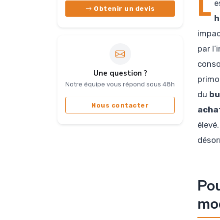
L
e
Obtenir un devis
h
impac
par l’
conso
Une question ?
primor
Notre équipe vous répond sous 48h
du
bu
Nous contacter
acha
élevé
désorm
Pou
mod