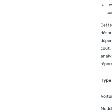
Le
co
Cette
désor
dépen
coût, 
analy
répar
Type 
Voitu
Modèl