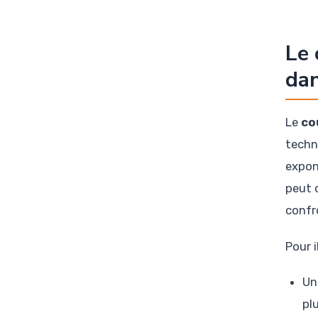
Le 
dan
Le
co
techn
expon
peut 
confr
Pour i
Un
pl