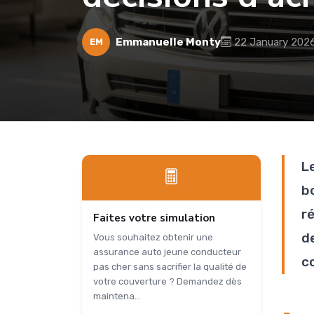
Emmanuelle Monty
22 January 202
EM
L
b
r
Faites votre simulation
d
Vous souhaitez obtenir une
assurance auto jeune conducteur
co
pas cher sans sacrifier la qualité de
votre couverture ? Demandez dès
maintena...