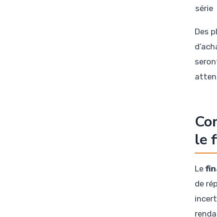
série
Des p
d’ach
seront
atten
Com
le 
Le
fi
de ré
incer
renda