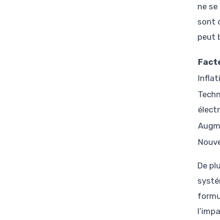
ne se 
sont 
peut 
Facte
Infla
Techn
élect
Augme
Nouve
De pl
systé
formu
l’imp