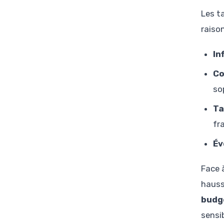
Les t
raison
In
Co
so
Ta
fr
Év
Face à
hauss
budg
sensi