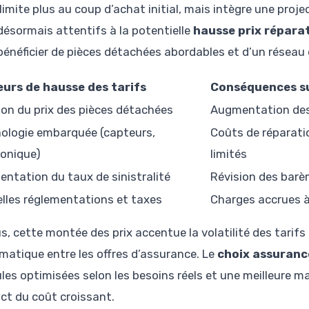
limite plus au coup d’achat initial, mais intègre une proj
désormais attentifs à la potentielle
hausse prix répara
bénéficier de pièces détachées abordables et d’un réseau
urs de hausse des tarifs
Conséquences su
tion du prix des pièces détachées
Augmentation des 
ologie embarquée (capteurs,
Coûts de réparat
ronique)
limités
ntation du taux de sinistralité
Révision des barè
lles réglementations et taxes
Charges accrues à 
us, cette montée des prix accentue la volatilité des tari
matique entre les offres d’assurance. Le
choix assuranc
les optimisées selon les besoins réels et une meilleure ma
act du coût croissant.