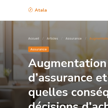
Atala
Accueil
Articles
Assurance
Augmentation
Assurance
Augmentation 
d’assurance et
quelles consé
décisions d’ac