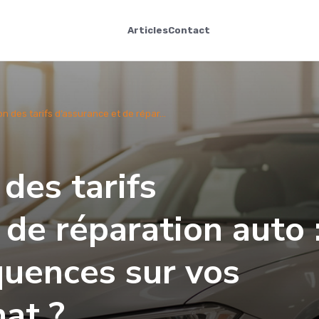
Articles
Contact
 des tarifs d’assurance et de répar...
des tarifs
 de réparation auto 
quences sur vos
hat ?