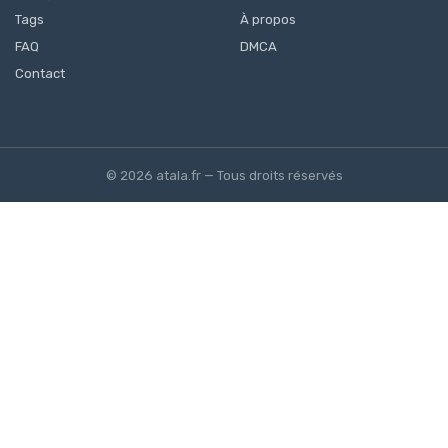
Tags
À propos
FAQ
DMCA
Contact
© 2026 atala.fr — Tous droits réservés