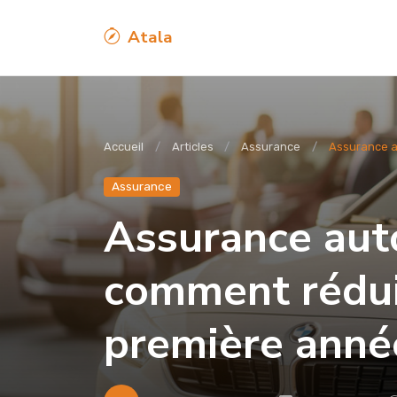
Atala
Accueil
Articles
Assurance
Assurance a
Assurance
Assurance auto
comment rédui
première anné