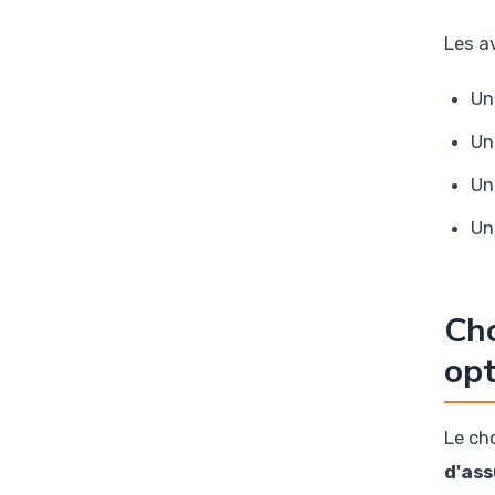
Les a
U
Un
Un
Un
Cho
opt
Le ch
d'as