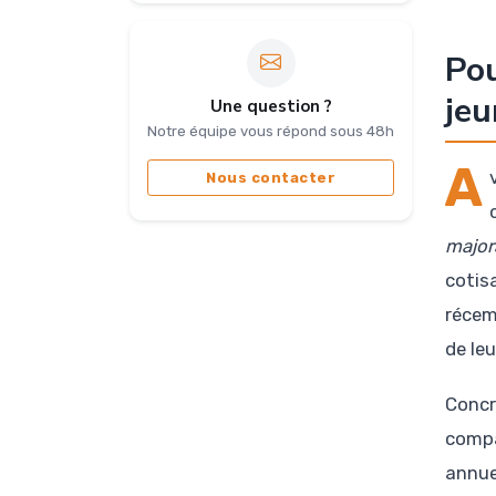
Pou
jeu
Une question ?
Notre équipe vous répond sous 48h
A
Nous contacter
major
cotis
récem
de le
Concr
compa
annue