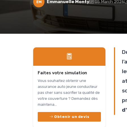
Emmanuelle Monty
05 March 2026
EM
D
l
le
Faites votre simulation
a
Vous souhaitez obtenir une
assurance auto jeune conducteur
s
pas cher sans sacrifier la qualité de
votre couverture ? Demandez dès
p
maintena...
d
Obtenir un devis