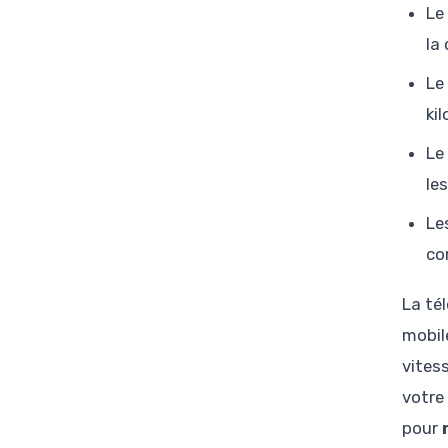
Le
la
Le
ki
Le
le
Le
co
La té
mobile
vites
votre
pour