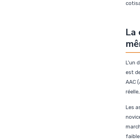
cotis
La 
mêm
L'un 
est d
AAC (
réelle
Les a
novic
march
faible