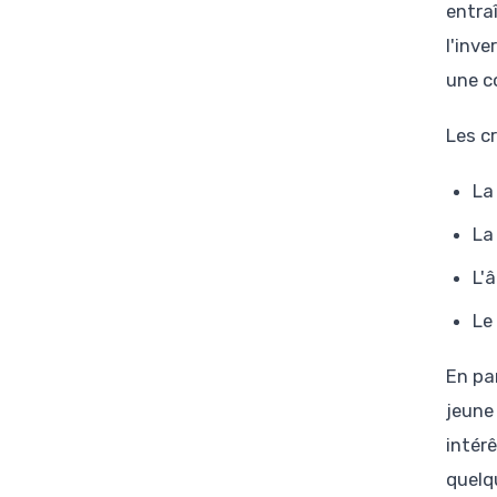
entra
l'inv
une c
Les cr
L
L
L'
Le
En par
jeune
intér
quelq