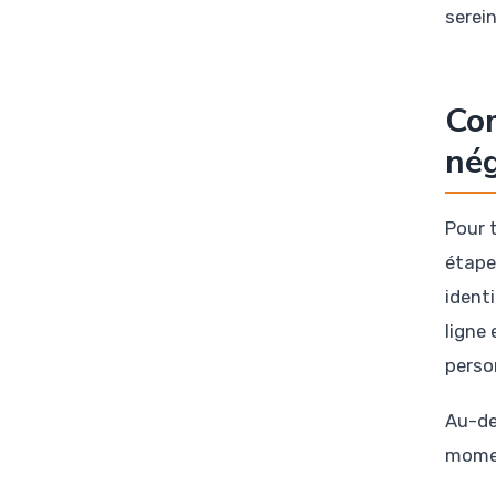
serei
Com
nég
Pour 
étape
ident
ligne 
perso
Au-de
momen